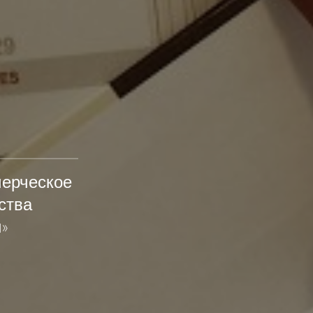
мерческое
ства
»