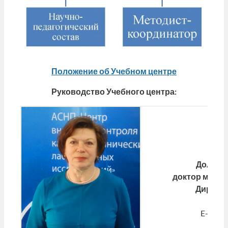
Положение об Учебном центре
Руково
дство Учебного центра:
Долгих 
доктор медиц
Директо
т. +
E-mail: