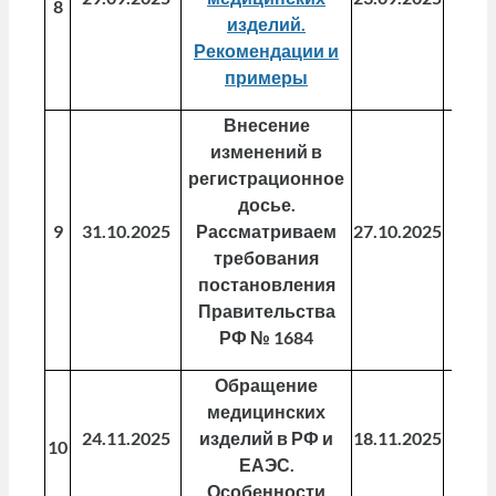
8
изделий.
Рекомендации и
примеры
Внесение
изменений в
регистрационное
досье.
9
31.10.2025
Рассматриваем
27.10.2025
07.1
требования
постановления
Правительства
РФ № 1684
Обращение
медицинских
24.11.2025
изделий в РФ и
18.11.2025
01.1
10
ЕАЭС.
Особенности