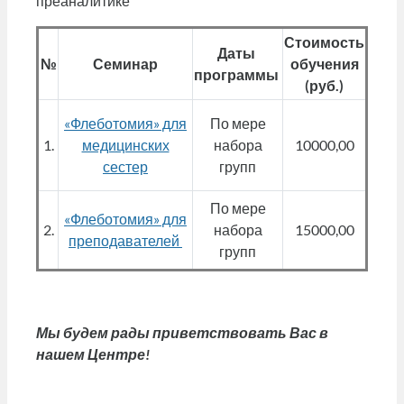
преаналитике
Стоимость
Даты
№
Семинар
обучения
программы
(руб.)
«Флеботомия» для
По мере
1.
медицинских
набора
10000,00
сестер
групп
По мере
«Флеботомия» для
2.
набора
15000,00
преподавателей
групп
Мы будем рады приветствовать Вас в
нашем Центре!