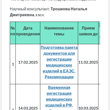
Научный консультант:
Трошкова Наталья
Дмитриевна
, к.м.н.
Элек
№
Дата
Наименование
Прием
рас
пп
проведения
темы
заявок до
мате
Подготовка пакета
документов для
регистрации
17.02.2025
11.02.2025
25.0
1
медицинских
изделий в ЕАЭС.
Рекомендации
Временная
регистрация
медицинских
изделий в РФ.
14.03.2025
10.03.2025
21.0
2