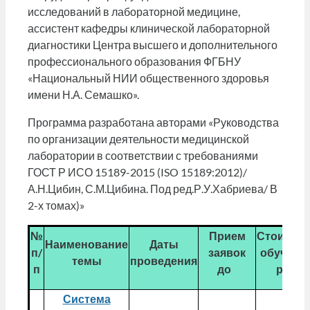
исследований в лабораторной медицине,
ассистент кафедры клинической лабораторной
диагностики Центра высшего и дополнительного
профессионального образования ФГБНУ
«Национальный НИИ общественного здоровья
имени Н.А. Семашко».
Программа разработана авторами «Руководства
по организации деятельности медицинской
лаборатории в соответствии с требованиями
ГОСТ Р ИСО 15189-2015 (ISO 15189:2012)/
А.Н.Цибин, С.М.Цибина. Под ред.Р.У.Хабриева/ В
2-х томах)»
№
Прием
Стоимос
Наименование
Даты
п/
заявок
обучения
темы
проведения
п
до
руб.
Система