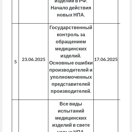
изделий в РФ.
Начало действия
новых НПА.
Государственный
контроль за
обращением
медицинских
изделий.
23.06.2025
17.06.2025
29.0
5
Основные ошибки
производителей и
уполномоченных
представителей
производителей.
Все виды
испытаний
медицинских
изделий в свете
новых НПА.