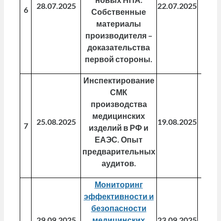
28.07.2025
22.07.2025
04.0
6
Собственные
материалы
производителя –
доказательства
первой стороны.
Инспектирование
СМК
производства
медицинских
25.08.2025
19.08.2025
06.0
7
изделий в РФ и
ЕАЭС. Опыт
предварительных
аудитов.
Мониторинг
эффективности и
безопасности
29.09.2025
медицинских
23.09.2025
01.0